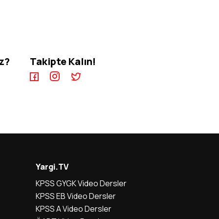
iz?
Takipte Kalın!
Yargi.TV
KPSS GYGK Video Dersler
KPSS EB Video Dersler
KPSS A Video Dersler