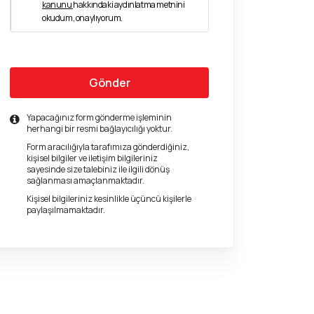
kanunu
hakkındaki aydınlatma metnini
okudum, onaylıyorum.
Gönder
Yapacağınız form gönderme işleminin
herhangi bir resmi bağlayıcılığı yoktur.
Form aracılığıyla tarafımıza gönderdiğiniz,
kişisel bilgiler ve iletişim bilgileriniz
sayesinde size talebiniz ile ilgili dönüş
sağlanması amaçlanmaktadır.
Kişisel bilgileriniz kesinlikle üçüncü kişilerle
paylaşılmamaktadır.