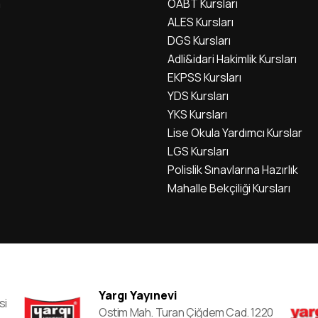
m
ÖABT Kursları
ALES Kursları
DGS Kursları
Adli&idari Hakimlik Kursları
EKPSS Kursları
YDS Kursları
YKS Kursları
Lise Okula Yardımcı Kurslar
LGS Kursları
Polislik Sınavlarına Hazırlık
Mahalle Bekçiliği Kursları
Yargı Yayınevi
si
Ostim Mah. Turan Çiğdem Cad. 1220