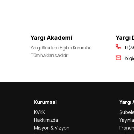
Yargı Akademi
Yargı
Yargı Akademi Eğitim Kurumları.
0 (3
Tüm hakları saklıdır.
bilg
Kurumsal
Yargı
KVKK
Şubele
Hakkımızda
Yayınla
Misyon & Vizyon
Franch