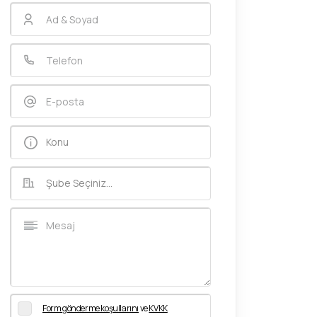
Form gönderme koşullarını
ve
KVKK