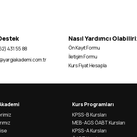
 Destek
Nasıl Yardımcı Olabilir
Ön Kayıt Formu
62) 431 55 88
İletişim Formu
i@yargiakademi.com.tr
Kurs Fiyat Hesapla
 Akademi
Kurs Programları
rimiz
KPSS-B Kursları
rımız
MEB-AGS ÖABT Kursları
ise
KPSS-A Kursları