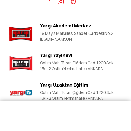
ÖABT Video Dersler
DGS Kursları
DGS Video Dersler
Adli&idari Hakimlik Kursları
ALES Video Dersler
EKPSS Kursları
Yargı Akademi Merkez
YDS Video Ders
YDS Kursları
19 Mayıs Mahallesi Saadet Caddesi No:2
YKS Kursları
İLKADIM/SAMSUN
Lise Okula Yardımcı Kurslar
Yargı Yayınevi
LGS Kursları
Ostim Mah. Turan Çiğdem Cad. 1220 Sok.
Polislik Sınavlarına Hazırlık
13/1-2 Ostim Yenimahalle / ANKARA
Mahalle Bekçiliği Kursları
Yargı Uzaktan Eğitim
Ostim Mah. Turan Çiğdem Cad. 1220 Sok.
13/1-2 Ostim Yenimahalle / ANKARA
Fiyat Al
Ön Kayıt