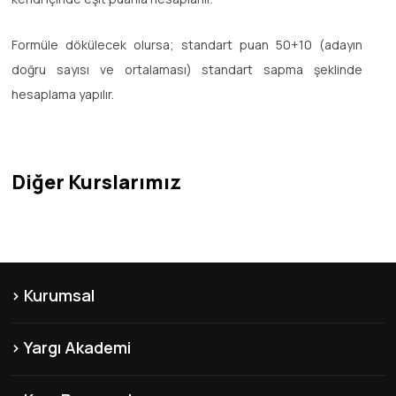
Formüle dökülecek olursa; standart puan 50+10 (adayın
doğru sayısı ve ortalaması) standart sapma şeklinde
hesaplama yapılır.
Diğer Kurslarımız
Kurumsal
KVKK
Yargı Akademi
Hakkımızda
Şubelerimiz
Misyon & Vizyon