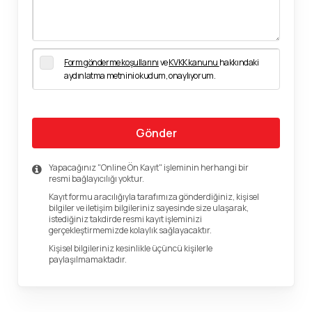
Form gönderme koşullarını
ve
KVKK kanunu
hakkındaki
aydınlatma metnini okudum, onaylıyorum.
Gönder
Yapacağınız "Online Ön Kayıt" işleminin herhangi bir
resmi bağlayıcılığı yoktur.
Kayıt formu aracılığıyla tarafımıza gönderdiğiniz, kişisel
bilgiler ve iletişim bilgileriniz sayesinde size ulaşarak,
istediğiniz takdirde resmi kayıt işleminizi
gerçekleştirmemizde kolaylık sağlayacaktır.
Kişisel bilgileriniz kesinlikle üçüncü kişilerle
paylaşılmamaktadır.