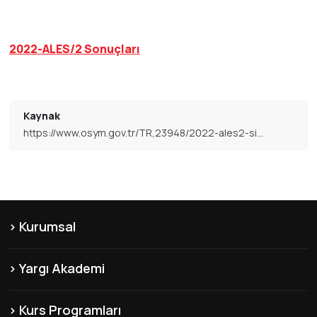
2022-ALES/2 Sonuçları
Kaynak
https://www.osym.gov.tr/TR,23948/2022-ales2-sinavi-sonuclari-aciklandi-02092022.html
Kurumsal
KVKK
Yargı Akademi
Hakkımızda
Şubelerimiz
Misyon & Vizyon
Kurs Programları