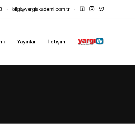
8
bilgi@yargiakademi.com.tr
mi
Yayınlar
İletişim