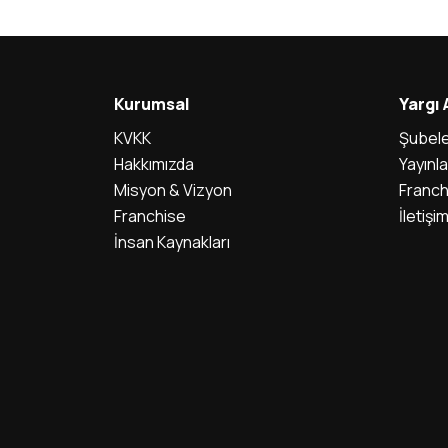
2022-KPSS (Lisans, Ön Lisans Ve
Ortaöğretim): Branş Bazında Sıralamaların
Güncellenmesi
2023-KPSS Alan Bilgisi Oturumlarının Temel
Kurumsal
Yargı
Soru Kitapçıkları Ve Cevap Anahtarları
KVKK
Şubele
Yayımlandı
Hakkımızda
Yayınla
2023-KPSS Öğretmenlik Alan Bilgisi Testi
Misyon & Vizyon
Franch
(Öabt) sınava Giriş Belgeleri Erişime Açıldı
Franchise
İletişi
İnsan Kaynakları
2023-KPSS Alan Bilgisi Oturumları için Sınav
Günü Açık Tutulacak İl/ilçe Nüfus Müdürlükleri
2023-KPSS A Grubu Ve Öğretmenlik Sınavı
Genel Yetenek-Genel Kültür/eğitim Bilimleri
Oturumlarının Temel Soru Kitapçıkları Ve
Cevap Anahtarları Yayımlandı
2023-Dgs: Temel Soru Kitapçığı Ve Cevap
Anahtarı yayımlandı