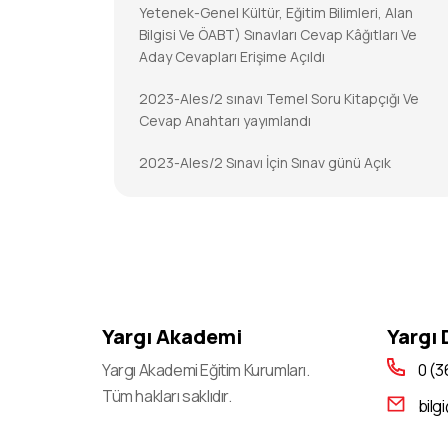
Yetenek-Genel Kültür, Eğitim Bilimleri, Alan
Bilgisi Ve ÖABT) Sınavları Cevap Kâğıtları Ve
Aday Cevapları Erişime Açıldı
2023-Ales/2 sınavı Temel Soru Kitapçığı Ve
Cevap Anahtarı yayımlandı
2023-Ales/2 Sınavı İçin Sınav günü Açık
Tutulacak İl/ilçe Nüfus Müdürlükleri
2023-DGS Cevap Kâğıtları Ve Aday Cevapları
Erişime Açıldı
2023-DGS Sonuçları Açıklandı
Yargı Akademi
2023-KPSS-Öabt: Temel Soru Kitapçıkları Ve
Yargı
Cevap Anahtarları Yayımlandı
Yargı Akademi Eğitim Kurumları.
0 (3
Tüm hakları saklıdır.
2023-KPSS-ÖABT İçin Sınav Günü Açık
bilg
Tutulacak İl/ilçe Nüfus Müdürlükleri