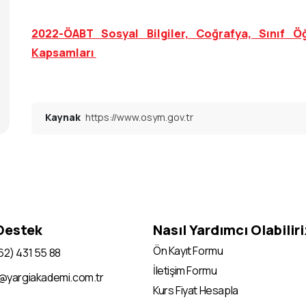
2022-ÖABT Sosyal Bilgiler, Coğrafya, Sınıf Ö
Kapsamları
Kaynak
https://www.osym.gov.tr
 Destek
Nasıl Yardımcı Olabilir
Ön Kayıt Formu
62) 431 55 88
İletişim Formu
i@yargiakademi.com.tr
Kurs Fiyat Hesapla