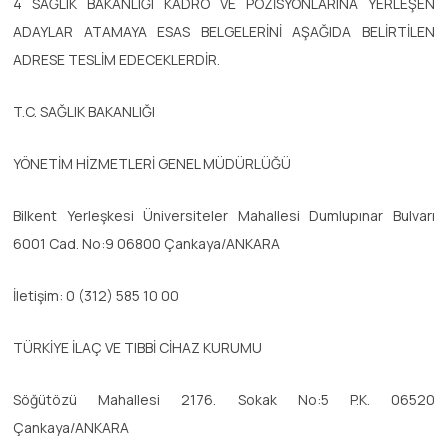
4 SAĞLIK BAKANLIĞI KADRO VE POZİSYONLARINA YERLEŞEN
ADAYLAR ATAMAYA ESAS BELGELERİNİ AŞAĞIDA BELİRTİLEN
ADRESE TESLİM EDECEKLERDİR.
T.C. SAĞLIK BAKANLIĞI
YÖNETİM HİZMETLERİ GENEL MÜDÜRLÜĞÜ
Bilkent Yerleşkesi Üniversiteler Mahallesi Dumlupınar Bulvarı
6001 Cad. No:9 06800 Çankaya/ANKARA
İletişim: 0 (312) 585 10 00
TÜRKİYE İLAÇ VE TIBBİ CİHAZ KURUMU
Söğütözü Mahallesi 2176. Sokak No:5 P.K. 06520
Çankaya/ANKARA