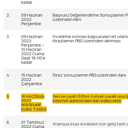
kadar
2
09 Haziran
Başvuru Değerlendirme Sonuçlarının 
2022
üzerinden ilanı
Perşembe
3
09 Haziran
İnceleme sonrası başvuruları ret olanl
2022
itirazlarının PBS üzerinden alınması
Perşembe –
10 Haziran
2022 Cuma
Saat 18:00’e
kadar
4
15 Haziran
İtiraz sonuçlarının PBS üzerinden ilanı
2022
Çarşamba
5
16 HAZİRAN
Yeri ve saati (https://yhgm.saglik.gov.t
2022
internet adresinden ilan edilecektir.
PERŞEMBE
KURA TARİHİ
6
01 Temmuz
Atamaya esas evrakların son geliş tarih 
2022 Cuma