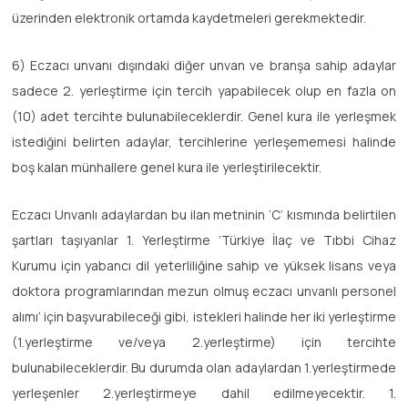
üzerinden elektronik ortamda kaydetmeleri gerekmektedir.
6) Eczacı unvanı dışındaki diğer unvan ve branşa sahip adaylar
sadece 2. yerleştirme için tercih yapabilecek olup en fazla on
(10) adet tercihte bulunabileceklerdir. Genel kura ile yerleşmek
istediğini belirten adaylar, tercihlerine yerleşememesi halinde
boş kalan münhallere genel kura ile yerleştirilecektir.
Eczacı Unvanlı adaylardan bu ilan metninin ‘C’ kısmında belirtilen
şartları taşıyanlar 1. Yerleştirme ‘Türkiye İlaç ve Tıbbi Cihaz
Kurumu için yabancı dil yeterliliğine sahip ve yüksek lisans veya
doktora programlarından mezun olmuş eczacı unvanlı personel
alımı’ için başvurabileceği gibi, istekleri halinde her iki yerleştirme
(1.yerleştirme ve/veya 2.yerleştirme) için tercihte
bulunabileceklerdir. Bu durumda olan adaylardan 1.yerleştirmede
yerleşenler 2.yerleştirmeye dahil edilmeyecektir. 1.