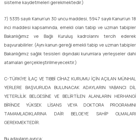
sisteme kaydetmeleri gerekmektedir.)
7) 5335 sayılı Kanun’un 30 uncu maddesi, 5947 sayılı Kanun’un 18
inci maddesi kapsamında, emekli olan tabip ve uzman tabipler
Bakanlığımız ve Bağlı Kuruluş kadrolarını tercih ederek
başvurabilirler. (Aynı kanun gereği emekli tabip ve uzman tabipler
Bakanlığımız sağlık tesisleri dışındaki kurumlara yerleşseler dahi
atamaları gerçekleştirilmeyecektir.)
C-TÜRKİYE İLAÇ VE TIBBİ CİHAZ KURUMU İÇİN AÇILAN MÜNHAL
YERLERE BAŞVURUDA BULUNACAK ADAYLARIN YABANCI DİL
YETERLİLİK BELGESİNE VE BELİRTİLEN ALANLARIN HERHANGİ
BİRİNDE YÜKSEK LİSANS VEYA DOKTORA PROGRAMINI
TAMAMLADIKLARINA DAİR BELGEYE SAHİP OLMALARI
GEREKMEKTEDİR.
Bu adayların ayrıca;