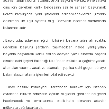
adaylar, Sınav Koordinatörleri/yetkili Başvuru Merkezlerine sınava
giriş için gereken kimlik belgesinin aslı ile şahsen başvurarak
ücreti karşılığında yeni şifrelerini edinebileceklerdir. Şifrenin
edinilmesi ile ilgili ayrıntılı bilgi ÖSYM'nin internet sayfasında
bulunmaktadır.
. Başvuruda; adayların eğitim bilgileri, beyana göre alınacaktır.
Gereken başvuru şartlarını taşımadıkları halde yanlış/yalan
beyanla başvurusu kabul edilen adaylar, yazılı sınavda başarılı
olsalar dahi İçişleri Bakanlığı tarafından mülakata çağrılmayacak,
atamaları yapılmayacak ve atamaları yapılsa dahi geçen süreye
bakılmaksızın atama işlemleri iptal edilecektir.
. Sınav hazırlık komisyonu tarafından mülakat için istenen
evraklarla birlikte adayların eğitim bilgilerini gösterir belgeleri
incelenecek ve evraklarında eksik-hata olmayan adaylar
mülakata çağrılacaklardır.