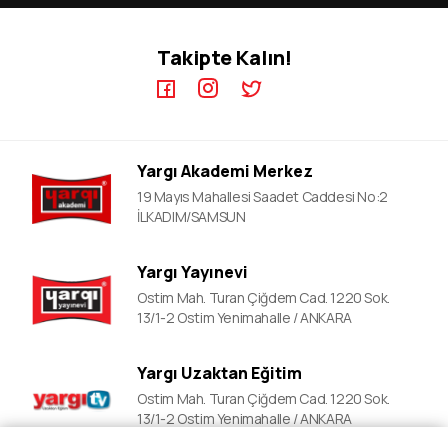
KPSS EB Video Dersler
ÖABT Kursları
Takipte Kalın!
KPSS A Video Dersler
ALES Kursları
ÖABT Video Dersler
DGS Kursları
DGS Video Dersler
Adli&idari Hakimlik Kursları
ALES Video Dersler
EKPSS Kursları
Yargı Akademi Merkez
YDS Video Ders
YDS Kursları
19 Mayıs Mahallesi Saadet Caddesi No:2
YKS Kursları
İLKADIM/SAMSUN
Lise Okula Yardımcı Kurslar
Yargı Yayınevi
LGS Kursları
Ostim Mah. Turan Çiğdem Cad. 1220 Sok.
Polislik Sınavlarına Hazırlık
13/1-2 Ostim Yenimahalle / ANKARA
Mahalle Bekçiliği Kursları
Yargı Uzaktan Eğitim
Ostim Mah. Turan Çiğdem Cad. 1220 Sok.
13/1-2 Ostim Yenimahalle / ANKARA