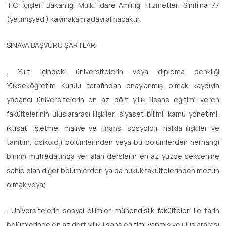
T.C. İçişleri Bakanlığı Mülki İdare Amirliği Hizmetleri Sınıfı'na 77
(yetmişyedi) kaymakam adayı alınacaktır.
SINAVA BAŞVURU ŞARTLARI
. Yurt içindeki üniversitelerin veya diploma denkliği
Yükseköğretim Kurulu tarafından onaylanmış olmak kaydıyla
yabancı üniversitelerin en az dört yıllık lisans eğitimi veren
fakültelerinin uluslararası ilişkiler, siyaset bilimi, kamu yönetimi,
iktisat, işletme, maliye ve finans, sosyoloji, halkla ilişkiler ve
tanıtım, psikoloji bölümlerinden veya bu bölümlerden herhangi
birinin müfredatında yer alan derslerin en az yüzde seksenine
sahip olan diğer bölümlerden ya da hukuk fakültelerinden mezun
olmak veya;
. Üniversitelerin sosyal bilimler, mühendislik fakülteleri ile tarih
bölümlerinde en az dört yıllık lisans eğitimi yapmış ve uluslararası