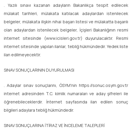
. Yazılı sınavı kazanan adayların Bakanlıkça tespit edilecek
mülakat tarihleri, mülakata katılacak adaylardan istenilecek
belgeler, mülakata ilişkin nihai başarı listesi ve mülakatta başarılı
olan adaylardan istenilecek belgeler, İçişleri Bakanlığının resmi
internet sitesinde (www.icisleri.gov.tr) duyurulacaktır. Resmi
internet sitesinde yapılan ilanlar, tebliğ hükmündedir. Yedek liste
ilan edilmeyecektir.
SINAV SONUÇLARININ DUYURULMASI
. Adaylar sınav sonuçlarını, ÖSYM'nin https://sonuc.osym.gov.tr
internet adresinden T.C. kimlik numaraları ve aday şifreleri ile
öğrenebileceklerdir. İnternet sayfasında ilan edilen sonuç
bilgileri adaylara tebliğ hükmündedir.
SINAV SONUÇLARINA İTİRAZ VE İNCELEME TALEPLERİ