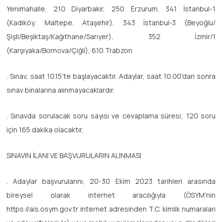
Yenimahalle, 210 Diyarbakır, 250 Erzurum, 341 İstanbul-1
(Kadıköy, Maltepe, Ataşehir), 343 İstanbul-3 (Beyoğlu/
Şişli/Beşiktaş/Kağıthane/Sarıyer), 352 İzmir/1
(Karşıyaka/Bornova/Çiğli), 610 Trabzon
. Sınav, saat 10.15'te başlayacaktır. Adaylar, saat 10.00'dan sonra
sınav binalarına alınmayacaklardır.
. Sınavda sorulacak soru sayısı ve cevaplama süresi; 120 soru
için 165 dakika olacaktır.
SINAVIN İLANI VE BAŞVURULARIN ALINMASI
. Adaylar başvurularını, 20-30 Ekim 2023 tarihleri arasında
bireysel olarak internet aracılığıyla (ÖSYM'nin
https://ais.osym.gov.tr internet adresinden T.C. kimlik numaraları