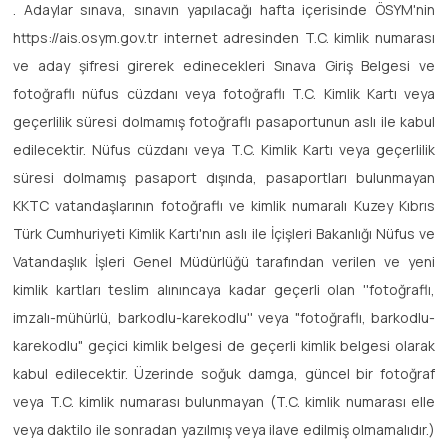
. Adaylar sınava, sınavın yapılacağı hafta içerisinde ÖSYM'nin
https://ais.osym.gov.tr internet adresinden T.C. kimlik numarası
ve aday şifresi girerek edinecekleri Sınava Giriş Belgesi ve
fotoğraflı nüfus cüzdanı veya fotoğraflı T.C. Kimlik Kartı veya
geçerlilik süresi dolmamış fotoğraflı pasaportunun aslı ile kabul
edilecektir. Nüfus cüzdanı veya T.C. Kimlik Kartı veya geçerlilik
süresi dolmamış pasaport dışında, pasaportları bulunmayan
KKTC vatandaşlarının fotoğraflı ve kimlik numaralı Kuzey Kıbrıs
Türk Cumhuriyeti Kimlik Kartı'nın aslı ile İçişleri Bakanlığı Nüfus ve
Vatandaşlık İşleri Genel Müdürlüğü tarafından verilen ve yeni
kimlik kartları teslim alınıncaya kadar geçerli olan ''fotoğraflı,
imzalı-mühürlü, barkodlu-karekodlu'' veya "fotoğraflı, barkodlu-
karekodlu" geçici kimlik belgesi de geçerli kimlik belgesi olarak
kabul edilecektir. Üzerinde soğuk damga, güncel bir fotoğraf
veya T.C. kimlik numarası bulunmayan (T.C. kimlik numarası elle
veya daktilo ile sonradan yazılmış veya ilave edilmiş olmamalıdır.)