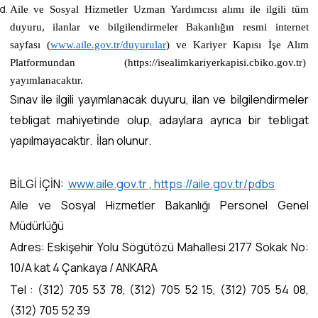
Aile ve Sosyal Hizmetler Uzman Yardımcısı alımı ile ilgili tüm
duyuru, ilanlar ve bilgilendirmeler Bakanlığın resmi internet
sayfası (
www.aile.gov.tr/duyurular
)
ve Kariyer Kapısı İşe Alım
Platformundan (https://isealimkariyerkapisi.cbiko.gov.tr)
yayımlanacaktır.
Sınav ile ilgili yayımlanacak duyuru, ilan ve bilgilendirmeler
tebligat mahiyetinde olup, adaylara ayrıca bir tebligat
yapılmayacaktır. İlan olunur.
BİLGİ İÇİN:
www.aile.gov.tr
,
https://aile.gov.tr/pdbs
Aile ve Sosyal Hizmetler Bakanlığı Personel Genel
Müdürlüğü
Adres: Eskişehir Yolu Sögütözü Mahallesi 2177 Sokak No:
10/A kat 4 Çankaya / ANKARA
Tel : (312) 705 53 78, (312) 705 52 15, (312) 705 54 08,
(312) 705 52 39