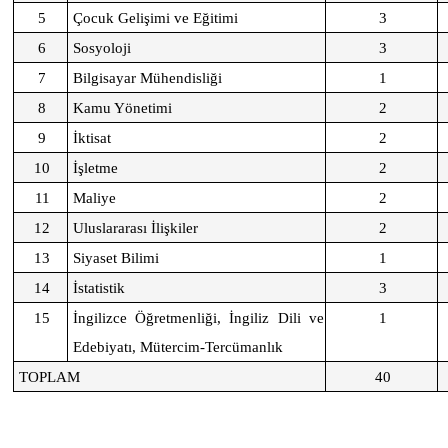
5
Çocuk Gelişimi ve Eğitimi
3
6
Sosyoloji
3
7
Bilgisayar Mühendisliği
1
8
Kamu Yönetimi
2
9
İktisat
2
10
İşletme
2
11
Maliye
2
12
Uluslararası İlişkiler
2
13
Siyaset Bilimi
1
14
İstatistik
3
15
İngilizce Öğretmenliği, İngiliz Dili ve
1
Edebiyatı, Mütercim-Tercümanlık
TOPLAM
40