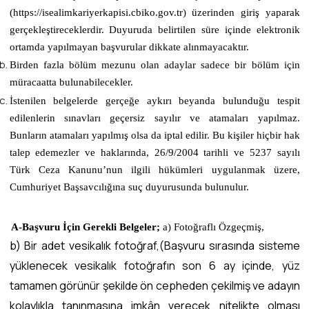
(https://isealimkariyerkapisi.cbiko.gov.tr) üzerinden giriş yaparak
gerçekleştireceklerdir. Duyuruda belirtilen süre içinde elektronik
ortamda yapılmayan başvurular dikkate alınmayacaktır.
Birden fazla bölüm mezunu olan adaylar sadece bir bölüm için
müracaatta bulunabilecekler.
İstenilen belgelerde gerçeğe aykırı beyanda bulunduğu tespit
edilenlerin sınavları geçersiz sayılır ve atamaları yapılmaz.
Bunların atamaları yapılmış olsa da iptal edilir. Bu kişiler hiçbir hak
talep edemezler ve haklarında, 26/9/2004 tarihli ve 5237 sayılı
Türk Ceza Kanunu’nun ilgili hükümleri uygulanmak üzere,
Cumhuriyet Başsavcılığına suç duyurusunda bulunulur.
A-Başvuru İçin Gerekli Belgeler;
a) Fotoğraflı Özgeçmiş,
b) Bir adet vesikalık fotoğraf,(Başvuru sırasında sisteme
yüklenecek vesikalık fotoğrafın son 6 ay içinde, yüz
tamamen görünür şekilde ön cepheden çekilmiş ve adayın
kolaylıkla tanınmasına imkân verecek nitelikte olması