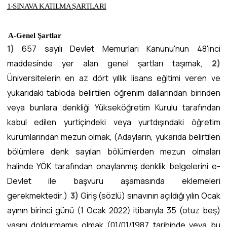
1-SINAVA KATILMA ŞARTLARI
A-Genel Şartlar
1)
657 sayılı Devlet Memurları Kanunu'nun 48'inci
maddesinde yer alan genel şartları taşımak,
2)
Üniversitelerin en az dört yıllık lisans eğitimi veren ve
yukarıdaki tabloda belirtilen öğrenim dallarından birinden
veya bunlara denkliği Yükseköğretim Kurulu tarafından
kabul edilen yurtiçindeki veya yurtdışındaki öğretim
kurumlarından mezun olmak, (Adayların, yukarıda belirtilen
bölümlere denk sayılan bölümlerden mezun olmaları
halinde YÖK tarafından onaylanmış denklik belgelerini e-
Devlet ile başvuru aşamasında eklemeleri
gerekmektedir.)
3)
Giriş (sözlü) sınavının açıldığı yılın Ocak
ayının birinci günü (1 Ocak 2022) itibarıyla 35 (otuz beş)
yaşını doldurmamış olmak (01/01/1987 tarihinde veya bu