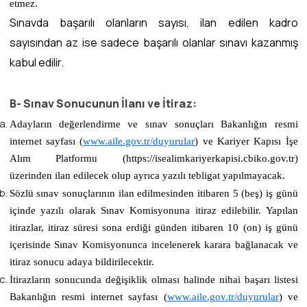
etmez.
Sınavda başarılı olanların sayısı, ilan edilen kadro
sayısından az ise sadece başarılı olanlar sınavı kazanmış
kabul edilir.
B- Sınav Sonucunun İlanı ve İtiraz:
Adayların değerlendirme ve sınav sonuçları Bakanlığın resmi
internet sayfası
(
www.aile.gov.tr/duyurular
)
ve Kariyer Kapısı İşe
Alım Platformu (https://isealimkariyerkapisi.cbiko.gov.tr)
üzerinden ilan edilecek olup ayrıca yazılı tebligat yapılmayacak.
Sözlü sınav sonuçlarının ilan edilmesinden itibaren 5 (beş) iş günü
içinde yazılı olarak Sınav Komisyonuna itiraz edilebilir. Yapılan
itirazlar, itiraz süresi sona erdiği günden itibaren 10 (on) iş günü
içerisinde Sınav Komisyonunca incelenerek karara bağlanacak ve
itiraz sonucu adaya bildirilecektir.
İtirazların sonucunda değişiklik olması halinde nihai başarı listesi
Bakanlığın resmi internet sayfası (
www.aile.gov.tr/duyurular
)
ve