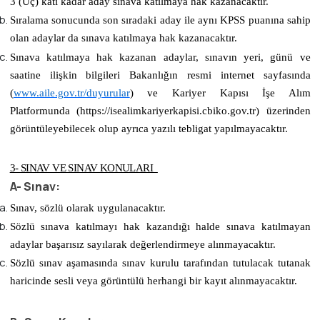
3 (Üç) katı
kadar aday sınava katılmaya hak kazanacaktır.
Sıralama sonucunda son sıradaki aday ile aynı KPSS puanına sahip
olan adaylar da sınava katılmaya hak kazanacaktır.
Sınava katılmaya hak kazanan adaylar, sınavın yeri, günü ve
saatine ilişkin bilgileri Bakanlığın resmi internet sayfasında
(
www.aile.gov.tr/duyurular
)
ve Kariyer Kapısı İşe Alım
Platformunda (https://isealimkariyerkapisi.cbiko.gov.tr) üzerinden
görüntüleyebilecek olup ayrıca yazılı tebligat yapılmayacaktır.
3- SINAV VE SINAV KONULARI
A- Sınav:
Sınav, sözlü olarak uygulanacaktır.
Sözlü sınava katılmayı hak kazandığı halde sınava katılmayan
adaylar başarısız sayılarak değerlendirmeye alınmayacaktır.
Sözlü sınav aşamasında sınav kurulu tarafından tutulacak tutanak
haricinde sesli veya görüntülü herhangi bir kayıt alınmayacaktır.