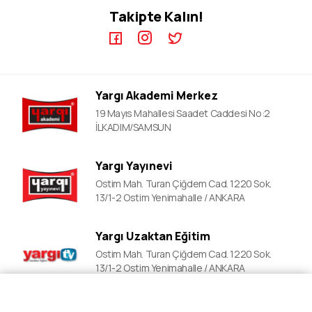
Takipte Kalın!
KPSS A Video Dersler
ALES Kursları
ÖABT Video Dersler
DGS Kursları
DGS Video Dersler
Adli&idari Hakimlik Kursları
ALES Video Dersler
EKPSS Kursları
Yargı Akademi Merkez
YDS Video Ders
YDS Kursları
19 Mayıs Mahallesi Saadet Caddesi No:2
YKS Kursları
İLKADIM/SAMSUN
Lise Okula Yardımcı Kurslar
Yargı Yayınevi
LGS Kursları
Ostim Mah. Turan Çiğdem Cad. 1220 Sok.
Polislik Sınavlarına Hazırlık
13/1-2 Ostim Yenimahalle / ANKARA
Mahalle Bekçiliği Kursları
Yargı Uzaktan Eğitim
Ostim Mah. Turan Çiğdem Cad. 1220 Sok.
13/1-2 Ostim Yenimahalle / ANKARA
Fiyat Al
Ön Kayıt