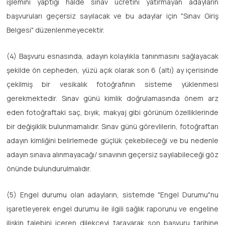
işlemini yaptığı halde sınav ücretini yatırmayan adayların
başvuruları geçersiz sayılacak ve bu adaylar için "Sınav Giriş
Belgesi" düzenlenmeyecektir.
(4) Başvuru esnasında, adayın kolaylıkla tanınmasını sağlayacak
şekilde ön cepheden, yüzü açık olarak son 6 (altı) ay içerisinde
çekilmiş bir vesikalık fotoğrafının sisteme yüklenmesi
gerekmektedir. Sınav günü kimlik doğrulamasında önem arz
eden fotoğraftaki saç, bıyık, makyaj gibi görünüm özelliklerinde
bir değişiklik bulunmamalıdır. Sınav günü görevlilerin, fotoğraftan
adayın kimliğini belirlemede güçlük çekebileceği ve bu nedenle
adayın sınava alınmayacağı/ sınavının geçersiz sayılabileceği göz
önünde bulundurulmalıdır.
(5) Engel durumu olan adayların, sistemde "Engel Durumu"nu
işaretleyerek engel durumu ile ilgili sağlık raporunu ve engeline
ilişkin talebini içeren dilekçeyi tarayarak son başvuru tarihine