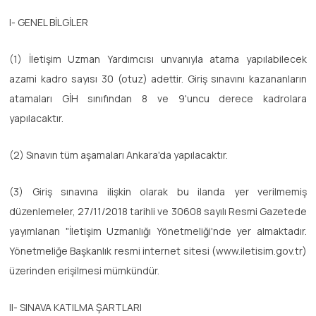
I- GENEL BİLGİLER
(1) İletişim Uzman Yardımcısı unvanıyla atama yapılabilecek
azami kadro sayısı 30 (otuz) adettir. Giriş sınavını kazananların
atamaları GİH sınıfından 8 ve 9'uncu derece kadrolara
yapılacaktır.
(2) Sınavın tüm aşamaları Ankara'da yapılacaktır.
(3) Giriş sınavına ilişkin olarak bu ilanda yer verilmemiş
düzenlemeler, 27/11/2018 tarihli ve 30608 sayılı Resmi Gazetede
yayımlanan "İletişim Uzmanlığı Yönetmeliği'nde yer almaktadır.
Yönetmeliğe Başkanlık resmi internet sitesi (www.iletisim.gov.tr)
üzerinden erişilmesi mümkündür.
II- SINAVA KATILMA ŞARTLARI