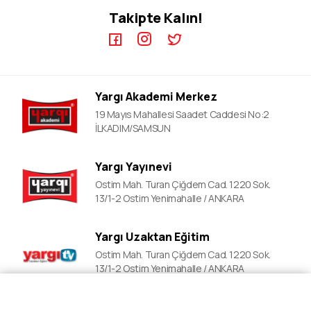
Takipte Kalın!
KPSS A Video Dersler
ALES Kursları
ÖABT Video Dersler
DGS Kursları
DGS Video Dersler
Adli&idari Hakimlik Kursları
ALES Video Dersler
EKPSS Kursları
Yargı Akademi Merkez
YDS Video Ders
YDS Kursları
19 Mayıs Mahallesi Saadet Caddesi No:2
YKS Kursları
İLKADIM/SAMSUN
Lise Okula Yardımcı Kurslar
Yargı Yayınevi
LGS Kursları
Ostim Mah. Turan Çiğdem Cad. 1220 Sok.
Polislik Sınavlarına Hazırlık
13/1-2 Ostim Yenimahalle / ANKARA
Mahalle Bekçiliği Kursları
Yargı Uzaktan Eğitim
Ostim Mah. Turan Çiğdem Cad. 1220 Sok.
13/1-2 Ostim Yenimahalle / ANKARA
Fiyat Al
Ön Kayıt