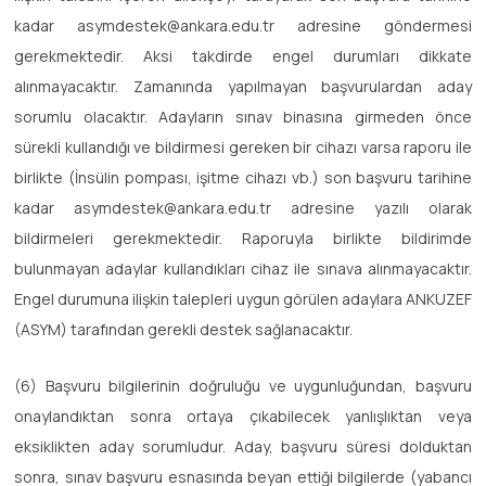
kadar asymdestek@ankara.edu.tr adresine göndermesi
gerekmektedir. Aksi takdirde engel durumları dikkate
alınmayacaktır. Zamanında yapılmayan başvurulardan aday
sorumlu olacaktır. Adayların sınav binasına girmeden önce
sürekli kullandığı ve bildirmesi gereken bir cihazı varsa raporu ile
birlikte (İnsülin pompası, işitme cihazı vb.) son başvuru tarihine
kadar asymdestek@ankara.edu.tr adresine yazılı olarak
bildirmeleri gerekmektedir. Raporuyla birlikte bildirimde
bulunmayan adaylar kullandıkları cihaz ile sınava alınmayacaktır.
Engel durumuna ilişkin talepleri uygun görülen adaylara ANKUZEF
(ASYM) tarafından gerekli destek sağlanacaktır.
(6) Başvuru bilgilerinin doğruluğu ve uygunluğundan, başvuru
onaylandıktan sonra ortaya çıkabilecek yanlışlıktan veya
eksiklikten aday sorumludur. Aday, başvuru süresi dolduktan
sonra, sınav başvuru esnasında beyan ettiği bilgilerde (yabancı