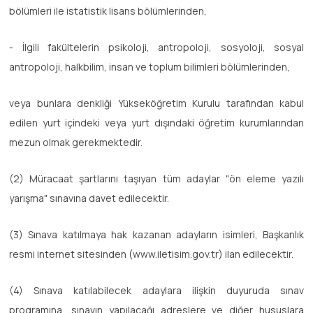
bölümleri ile istatistik lisans bölümlerinden,
- İlgili fakültelerin psikoloji, antropoloji, sosyoloji, sosyal
antropoloji, halkbilim, insan ve toplum bilimleri bölümlerinden,
veya bunlara denkliği Yükseköğretim Kurulu tarafından kabul
edilen yurt içindeki veya yurt dışındaki öğretim kurumlarından
mezun olmak gerekmektedir.
(2) Müracaat şartlarını taşıyan tüm adaylar "ön eleme yazılı
yarışma" sınavına davet edilecektir.
(3) Sınava katılmaya hak kazanan adayların isimleri, Başkanlık
resmi internet sitesinden (www.iletisim.gov.tr) ilan edilecektir.
(4) Sınava katılabilecek adaylara ilişkin duyuruda sınav
programına, sınavın yapılacağı adreslere ve diğer hususlara