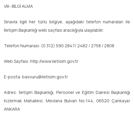
VIII- BİLGİ ALMA
Sınavla ilgili her türlü bilgiye, aşağıdaki telefon numaraları ile
İletişim Başkanlığı web sayfası aracılığıyla ulaşılabilir.
Telefon Numarası: (0 312) 590 2847/ 2482 / 2758 / 2808
Web Sayfası: http://www.iletisim.gov.tr
E-posta: basvuru@iletisim.gov.tr
Adres: İletişim Başkanlığı, Personel ve Eğitim Dairesi Başkanlığı
Kızılırmak Mahallesi, Mevlana Bulvarı No:144, 06520 Çankaya/
ANKARA