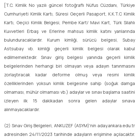
[T.C. Kimlik No yazılı güncel fotoğraflı Nüfus Cüzdanı, Türkiye
Cumhuriyeti Kimlik Kartı, Süresi Geçerli Pasaport, K.K.T.C Kimlik
Kartı, Geçici Kimlik Belgesi, Pembe Kart/ Mavi Kart, Türk Silahlı
Kuvvetleri Erbaş ve Erlerine mahsus kimlik katını yanlarında
bulunduracaklardır. Kurum kimliği, sürücü belgesi, Subay
Astsubay vb. kimliği geçerli kimlik belgesi olarak kabul
edilmemektedir. Sınav giriş belgesi yanında geçerli kimlik
belgelerinden herhangi biri olmayan veya adayın tanınmasını
zorlaştıracak kadar deforme olmuş veya resmi kimlik
özelliklerinden yoksun kimlik belgesine sahip (soğuk damga
olmaması, mühür olmaması vb.) adaylar ve sınav başlama saatini
izleyen ilk 15 dakikadan sonra gelen adaylar sınava
alınmayacaklardır.
(2) Sınav Giriş Belgeleri, ANKUZEF (ASYM)'nin aday.ankara.edu.tr
adresinden 24/11/2023 tarihinde adayların erişimine açılacaktır.