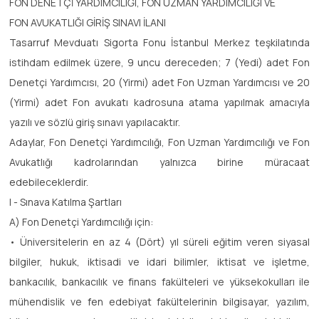
FON DENETÇİ YARDIMCILIĞI, FON UZMAN YARDIMCILIĞI VE
FON AVUKATLIĞI GİRİŞ SINAVI İLANI
Tasarruf Mevduatı Sigorta Fonu İstanbul Merkez teşkilatında
istihdam edilmek üzere, 9 uncu dereceden; 7 (Yedi) adet Fon
Denetçi Yardımcısı, 20 (Yirmi) adet Fon Uzman Yardımcısı ve 20
(Yirmi) adet Fon avukatı kadrosuna atama yapılmak amacıyla
yazılı ve sözlü giriş sınavı yapılacaktır.
Adaylar, Fon Denetçi Yardımcılığı, Fon Uzman Yardımcılığı ve Fon
Avukatlığı kadrolarından yalnızca birine müracaat
edebileceklerdir.
I - Sınava Katılma Şartları
A) Fon Denetçi Yardımcılığı için:
• Üniversitelerin en az 4 (Dört) yıl süreli eğitim veren siyasal
bilgiler, hukuk, iktisadi ve idari bilimler, iktisat ve işletme,
bankacılık, bankacılık ve finans fakülteleri ve yüksekokulları ile
mühendislik ve fen edebiyat fakültelerinin bilgisayar, yazılım,