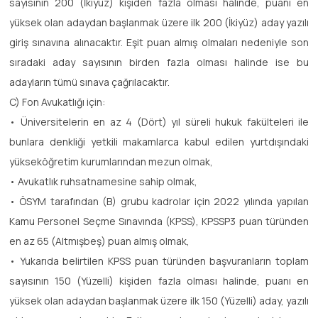
sayısının 200 (İkiyüz) kişiden fazla olması halinde, puanı en
yüksek olan adaydan başlanmak üzere ilk 200 (İkiyüz) aday yazılı
giriş sınavına alınacaktır. Eşit puan almış olmaları nedeniyle son
sıradaki aday sayısının birden fazla olması halinde ise bu
adayların tümü sınava çağrılacaktır.
C) Fon Avukatlığı için:
• Üniversitelerin en az 4 (Dört) yıl süreli hukuk fakülteleri ile
bunlara denkliği yetkili makamlarca kabul edilen yurtdışındaki
yükseköğretim kurumlarından mezun olmak,
• Avukatlık ruhsatnamesine sahip olmak,
• ÖSYM tarafından (B) grubu kadrolar için 2022 yılında yapılan
Kamu Personel Seçme Sınavında (KPSS), KPSSP3 puan türünden
en az 65 (Altmışbeş) puan almış olmak,
• Yukarıda belirtilen KPSS puan türünden başvuranların toplam
sayısının 150 (Yüzelli) kişiden fazla olması halinde, puanı en
yüksek olan adaydan başlanmak üzere ilk 150 (Yüzelli) aday, yazılı