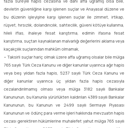
fazla süreyle hapis cezasına ve dahi affa uğramış olsa bile,
devletin güvenliğine karşı işlenen suçlar ve Anayasal düzene ve
bu düzenin işleyişine karşı işlenen suçlar ile zimmet, irtikap,
rüşvet, hırsızlık, dolandırıcılık, sahtecilik, güveni kötüye kullanma,
hileli iflas, ihaleye fesat karıştırma, edimin ifasına fesat
karıştırma, suçtan kaynaklanan malvarlığı değerlerini aklama veya
kaçakçılık suçlarından mahkûm olmamak,
• Taksirli suçlar hariç olmak üzere affa uğramış olsalar bile mülga
765 sayılı Türk Ceza Kanunu ve diğer kanunlar uyarınca ağır hapis
veya beş yıldan fazla hapis, 5237 sayılı Türk Ceza Kanunu ve
diğer kanunlar uyarınca üç yıldan fazla hapis cezasıyla
cezalandırılmamış olması veya mülga 3182 sayılı Bankalar
Kanununun, bu Kanunla yürürlükten kaldırılan 4389 sayılı Bankalar
Kanununun, bu Kanunun ve 2499 sayılı Sermaye Piyasası
Kanununun ve ödünç para verme işleri hakkında mevzuatın hapis
cezası gerektiren hükümlerine muhalefet yahut mülga 765 sayılı