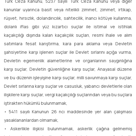
Türk Ceza Kanunu, 5237 sayılı Türk Ceza Kanunu veya diğer
kanunlar uyarınca basit veya nitelikli zimmet, zimmet, irtikap,
rüşvet, hırsızlık, dolandırıcılık, sahtecilik, inancı kötüye kullanma,
dolanlı iflas gibi yüz kızartıcı suçlar ile istimal ve istihlak
kaçakçılığı dışında kalan kaçakçılık suçları, resmi ihale ve alım
satımlara fesat karıştırma, kara para aklama veya Devletin
şahsiyetine karşı işlenen suçlar ile Devlet sırlarını açığa vurma,
Devletin egemenlik alametlerine ve organlarının saygınlığına
karşı suçlar, Devletin güvenliğine karşı suçlar, Anayasal düzene
ve bu düzenin işleyişine karşı suçlar, milli savunmaya karşı suçlar,
Devlet sırlarına karşı suçlar ve casusluk, yabancı devletlerle olan
ilişkilere karşı suçlar, vergi kaçakçılığı suçlarından veya bu suçlara
iştirakten hükümlü bulunmamak,
• 5411 sayılı Kanunun 26 ncı maddesinde yer alan çalışması
yasaklananlardan olmamak,
• Askerlikle ilişkisi bulunmamak, askerlik çağına gelmemiş