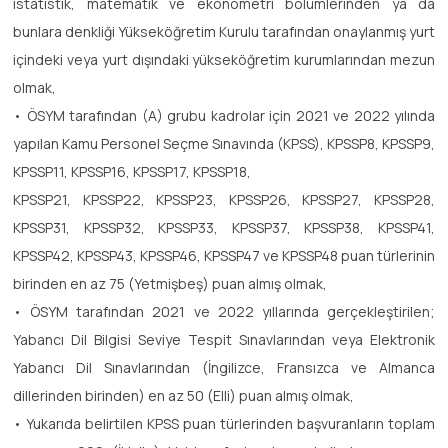
istatistik, matematik ve ekonometri bölümlerinden ya da
bunlara denkliği Yükseköğretim Kurulu tarafından onaylanmış yurt
içindeki veya yurt dışındaki yükseköğretim kurumlarından mezun
olmak,
• ÖSYM tarafından (A) grubu kadrolar için 2021 ve 2022 yılında
yapılan Kamu Personel Seçme Sınavında (KPSS), KPSSP8, KPSSP9,
KPSSP11, KPSSP16, KPSSP17, KPSSP18,
KPSSP21, KPSSP22, KPSSP23, KPSSP26, KPSSP27, KPSSP28,
KPSSP31, KPSSP32, KPSSP33, KPSSP37, KPSSP38, KPSSP41,
KPSSP42, KPSSP43, KPSSP46, KPSSP47 ve KPSSP48 puan türlerinin
birinden en az 75 (Yetmişbeş) puan almış olmak,
• ÖSYM tarafından 2021 ve 2022 yıllarında gerçekleştirilen;
Yabancı Dil Bilgisi Seviye Tespit Sınavlarından veya Elektronik
Yabancı Dil Sınavlarından (İngilizce, Fransızca ve Almanca
dillerinden birinden) en az 50 (Elli) puan almış olmak,
• Yukarıda belirtilen KPSS puan türlerinden başvuranların toplam