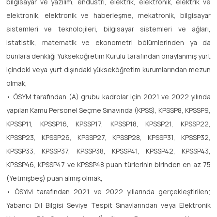
bilgisayar ve yazılım, endüstri, elektrik, elektronik, elektrik ve
elektronik, elektronik ve haberleşme, mekatronik, bilgisayar
sistemleri ve teknolojileri, bilgisayar sistemleri ve ağları,
istatistik, matematik ve ekonometri bölümlerinden ya da
bunlara denkliği Yükseköğretim Kurulu tarafından onaylanmış yurt
içindeki veya yurt dışındaki yükseköğretim kurumlarından mezun
olmak,
• ÖSYM tarafından (A) grubu kadrolar için 2021 ve 2022 yılında
yapılan Kamu Personel Seçme Sınavında (KPSS), KPSSP8, KPSSP9,
KPSSP11, KPSSP16, KPSSP17, KPSSP18, KPSSP21, KPSSP22,
KPSSP23, KPSSP26, KPSSP27, KPSSP28, KPSSP31, KPSSP32,
KPSSP33, KPSSP37, KPSSP38, KPSSP41, KPSSP42, KPSSP43,
KPSSP46, KPSSP47 ve KPSSP48 puan türlerinin birinden en az 75
(Yetmişbeş) puan almış olmak,
• ÖSYM tarafından 2021 ve 2022 yıllarında gerçekleştirilen;
Yabancı Dil Bilgisi Seviye Tespit Sınavlarından veya Elektronik