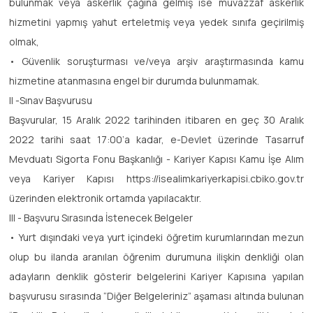
bulunmak veya askerlik çağına gelmiş ise muvazzaf askerlik
hizmetini yapmış yahut erteletmiş veya yedek sınıfa geçirilmiş
olmak,
• Güvenlik soruşturması ve/veya arşiv araştırmasında kamu
hizmetine atanmasına engel bir durumda bulunmamak.
II -Sınav Başvurusu
Başvurular, 15 Aralık 2022 tarihinden itibaren en geç 30 Aralık
2022 tarihi saat 17:00’a kadar, e-Devlet üzerinde Tasarruf
Mevduatı Sigorta Fonu Başkanlığı - Kariyer Kapısı Kamu İşe Alım
veya Kariyer Kapısı https://isealimkariyerkapisi.cbiko.gov.tr
üzerinden elektronik ortamda yapılacaktır.
III - Başvuru Sırasında İstenecek Belgeler
• Yurt dışındaki veya yurt içindeki öğretim kurumlarından mezun
olup bu ilanda aranılan öğrenim durumuna ilişkin denkliği olan
adayların denklik gösterir belgelerini Kariyer Kapısına yapılan
başvurusu sırasında “Diğer Belgeleriniz” aşaması altında bulunan