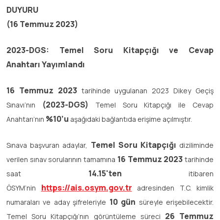
DUYURU
(
16 Temmuz 2023)
2023-DGS: Temel Soru Kitapçığı ve Cevap
Anahtarı Yayımlandı
16 Temmuz 2023
tarihinde uygulanan 2023 Dikey Geçiş
(2023-DGS)
Sınavı’nın
Temel Soru Kitapçığı ile Cevap
%10’u
Anahtarı’nın
aşağıdaki bağlantıda erişime açılmıştır.
Temel Soru Kitapçığı
Sınava başvuran adaylar,
diziliminde
16 Temmuz 2023
verilen sınav sorularının tamamına
tarihinde
14.15'ten
saat
itibaren
https://ais.osym.gov.tr
ÖSYM’nin
adresinden T.C. kimlik
10 gün
numaraları ve aday şifreleriyle
süreyle erişebilecektir.
26 Temmuz
Temel Soru Kitapçığı’nın görüntüleme süreci