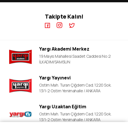
KPSS EB Video Dersler
ÖABT Kursları
Takipte Kalın!
KPSS A Video Dersler
ALES Kursları
ÖABT Video Dersler
DGS Kursları
DGS Video Dersler
Adli&idari Hakimlik Kursları
ALES Video Dersler
EKPSS Kursları
Yargı Akademi Merkez
YDS Video Ders
YDS Kursları
19 Mayıs Mahallesi Saadet Caddesi No:2
YKS Kursları
İLKADIM/SAMSUN
Lise Okula Yardımcı Kurslar
Yargı Yayınevi
LGS Kursları
Ostim Mah. Turan Çiğdem Cad. 1220 Sok.
Polislik Sınavlarına Hazırlık
13/1-2 Ostim Yenimahalle / ANKARA
Mahalle Bekçiliği Kursları
Yargı Uzaktan Eğitim
Ostim Mah. Turan Çiğdem Cad. 1220 Sok.
13/1-2 Ostim Yenimahalle / ANKARA