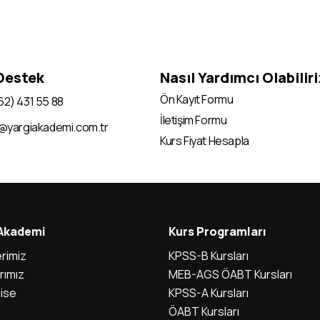
 Destek
Nasıl Yardımcı Olabilir
Ön Kayıt Formu
62) 431 55 88
İletişim Formu
i@yargiakademi.com.tr
Kurs Fiyat Hesapla
 Akademi
Kurs Programları
rimiz
KPSS-B Kursları
rımız
MEB-AGS ÖABT Kursları
ise
KPSS-A Kursları
m
ÖABT Kursları