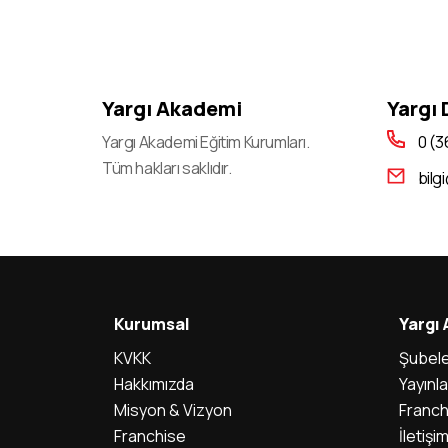
2022-KPSS (Lisans, Ön Lisans Ve
Ortaöğretim): Branş Bazında Sıralamaların
Güncellenmesi
2023-KPSS Alan Bilgisi Oturumlarının Temel
Yargı Akademi
Yargı
Soru Kitapçıkları Ve Cevap Anahtarları
Yargı Akademi Eğitim Kurumları.
0 (3
Yayımlandı
Tüm hakları saklıdır.
bilg
2023-KPSS Öğretmenlik Alan Bilgisi Testi
(Öabt) sınava Giriş Belgeleri Erişime Açıldı
2023-KPSS Alan Bilgisi Oturumları için Sınav
Günü Açık Tutulacak İl/ilçe Nüfus Müdürlükleri
2023-KPSS A Grubu Ve Öğretmenlik Sınavı
Kurumsal
Yargı
Genel Yetenek-Genel Kültür/eğitim Bilimleri
KVKK
Oturumlarının Temel Soru Kitapçıkları Ve
Şubele
Cevap Anahtarları Yayımlandı
Hakkımızda
Yayınla
Misyon & Vizyon
Franch
2023-Dgs: Temel Soru Kitapçığı Ve Cevap
Franchise
İletişi
Anahtarı yayımlandı