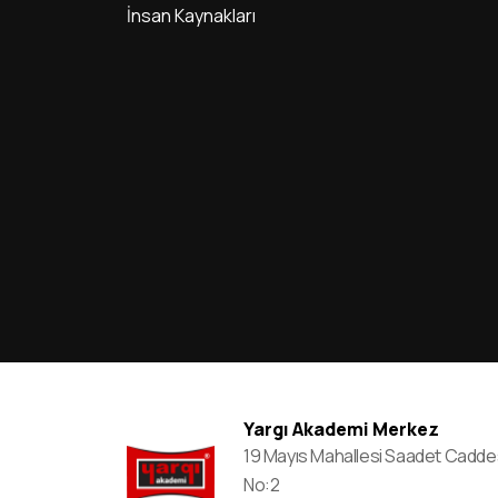
İnsan Kaynakları
2023-KPSS A Grubu Ve Öğretmenlik Genel
Yetenek-Genel Kültür Ve Eğitim Bilimleri
Oturumları sınava Giriş Belgeleri Erişime Açıldı
2023-Ales/2 başvurularının Alınması
2023-Yks: Sistemdeki Eğitim Bilgilerinin
Adaylar Tarafından Kontrolü Ve Eğitim Bilgisi
Seçme İşlemi
2023-Yks: Adayların Eğitim Bilgilerinin Kontrol
/ Güncelleme / Teyit İşlemleri İçin Okul
Müdürlüklerine Kamu Kurumları
İşlemleri sisteminin Açılması
2023-Yks için Sınav günü Açık Tutulacak İl/ilçe
Nüfus Müdürlükleri
Yargı Akademi Merkez
19 Mayıs Mahallesi Saadet Cadde
2023 Yükseköğretim Kurumları Sınavı (2023-
No:2
Yks): deprem Bölgesinden Sınava Başvuran