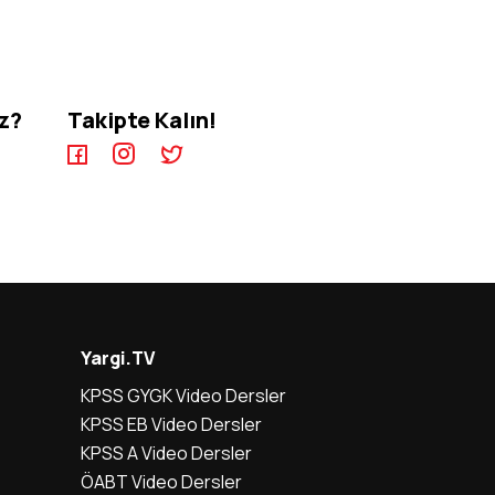
iz?
Takipte Kalın!
Yargi.TV
KPSS GYGK Video Dersler
KPSS EB Video Dersler
KPSS A Video Dersler
ÖABT Video Dersler