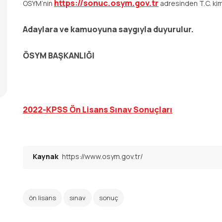
https://sonuc.osym.gov.tr
ÖSYM’nin
adresinden T.C. kiml
Adaylara ve kamuoyuna saygıyla duyurulur.
ÖSYM BAŞKANLIĞI
2022-KPSS Ön Lisans Sınav Sonuçları
Kaynak
https://www.osym.gov.tr/
ön lisans
sınav
sonuç