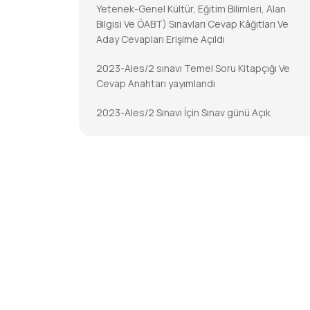
Yetenek-Genel Kültür, Eğitim Bilimleri, Alan
Bilgisi Ve ÖABT) Sınavları Cevap Kâğıtları Ve
Aday Cevapları Erişime Açıldı
2023-Ales/2 sınavı Temel Soru Kitapçığı Ve
Cevap Anahtarı yayımlandı
2023-Ales/2 Sınavı İçin Sınav günü Açık
Tutulacak İl/ilçe Nüfus Müdürlükleri
2023-DGS Cevap Kâğıtları Ve Aday Cevapları
Erişime Açıldı
2023-DGS Sonuçları Açıklandı
2023-KPSS-Öabt: Temel Soru Kitapçıkları Ve
Cevap Anahtarları Yayımlandı
2023-KPSS-ÖABT İçin Sınav Günü Açık
Tutulacak İl/ilçe Nüfus Müdürlükleri