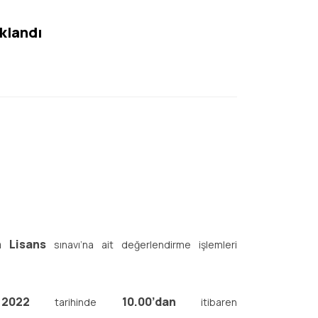
klandı
n Lisans
sınavı’na ait değerlendirme işlemleri
022
10.00’dan
tarihinde
itibaren