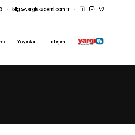
8
bilgi@yargiakademi.com.tr
mi
Yayınlar
İletişim