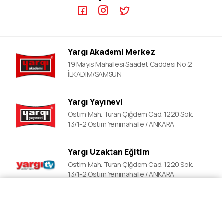
ÖABT Video Dersler
DGS Kursları
DGS Video Dersler
Adli&idari Hakimlik Kursları
ALES Video Dersler
EKPSS Kursları
Yargı Akademi Merkez
YDS Video Ders
YDS Kursları
19 Mayıs Mahallesi Saadet Caddesi No:2
YKS Kursları
İLKADIM/SAMSUN
Lise Okula Yardımcı Kurslar
Yargı Yayınevi
LGS Kursları
Ostim Mah. Turan Çiğdem Cad. 1220 Sok.
Polislik Sınavlarına Hazırlık
13/1-2 Ostim Yenimahalle / ANKARA
Mahalle Bekçiliği Kursları
Yargı Uzaktan Eğitim
Ostim Mah. Turan Çiğdem Cad. 1220 Sok.
13/1-2 Ostim Yenimahalle / ANKARA
Fiyat Al
Ön Kayıt