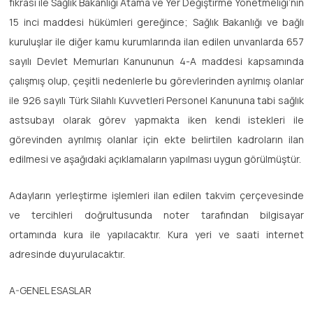
fıkrası ile Sağlık Bakanlığı Atama ve Yer Değiştirme Yönetmeliği’nin
15 inci maddesi hükümleri gereğince; Sağlık Bakanlığı ve bağlı
kuruluşlar ile diğer kamu kurumlarında ilan edilen unvanlarda 657
sayılı Devlet Memurları Kanununun 4-A maddesi kapsamında
çalışmış olup, çeşitli nedenlerle bu görevlerinden ayrılmış olanlar
ile 926 sayılı Türk Silahlı Kuvvetleri Personel Kanununa tabi sağlık
astsubayı olarak görev yapmakta iken kendi istekleri ile
görevinden ayrılmış olanlar için ekte belirtilen kadroların ilan
edilmesi ve aşağıdaki açıklamaların yapılması uygun görülmüştür.
Adayların yerleştirme işlemleri ilan edilen takvim çerçevesinde
ve tercihleri doğrultusunda noter tarafından bilgisayar
ortamında kura ile yapılacaktır. Kura yeri ve saati internet
adresinde duyurulacaktır.
A-GENEL ESASLAR