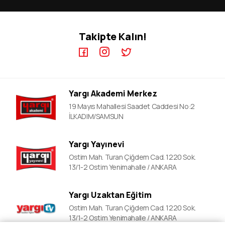
KPSS GYGK Video Dersler
KPSS-A Kursları
KPSS EB Video Dersler
ÖABT Kursları
Takipte Kalın!
KPSS A Video Dersler
ALES Kursları
ÖABT Video Dersler
DGS Kursları
DGS Video Dersler
Adli&idari Hakimlik Kursları
ALES Video Dersler
EKPSS Kursları
Yargı Akademi Merkez
YDS Video Ders
YDS Kursları
19 Mayıs Mahallesi Saadet Caddesi No:2
YKS Kursları
İLKADIM/SAMSUN
Lise Okula Yardımcı Kurslar
Yargı Yayınevi
LGS Kursları
Ostim Mah. Turan Çiğdem Cad. 1220 Sok.
Polislik Sınavlarına Hazırlık
13/1-2 Ostim Yenimahalle / ANKARA
Mahalle Bekçiliği Kursları
Yargı Uzaktan Eğitim
Ostim Mah. Turan Çiğdem Cad. 1220 Sok.
13/1-2 Ostim Yenimahalle / ANKARA