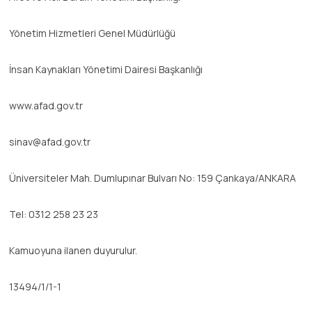
Yönetim Hizmetleri Genel Müdürlüğü
İnsan Kaynakları Yönetimi Dairesi Başkanlığı
www.afad.gov.tr
sinav@afad.gov.tr
Üniversiteler Mah. Dumlupınar Bulvarı No: 159 Çankaya/ANKARA
Tel: 0312 258 23 23
Kamuoyuna ilanen duyurulur.
13494/1/1-1