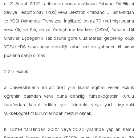
c. 21 Şubat 2022 tarihinden sonra açıklanan Yabancı Dil Bilgisi
Seviye Tespit Sınavı (YDS) veya Elektronik Yabancı Dil Sınavından
(e-YDS) (Almanca, Fransızca, İngilizce) en az 70 (yetmiş) puana
veya Ölçme Seçme ve Yerleştirme Merkezi (ÖSYM) Yabancı Dil
Sınavları Eşdeğerlik Tablosuna göre uluslararası geçerliliği olup
YDS/e-YDS sınavlarına denkliği kabul edilen yabancı dil sınav
puanına sahip olmak.
2.2.5. Hukuk
a. Üniversitelerin en az dört yıllık lisans eğitimi veren Hukuk
öğrenim dalından veya buna denkliği Yükseköğretim Kurulu
tarafından kabul edilen yurt içindeki veya yurt dışındaki
yükseköğretim kurumlarından mezun olmak.
b. ÖSYM tarafından 2022 veya 2023 yıllarında yapılan Kamu
Personeli Seçme Sınavında KPSSP4 puan türünden en az 70