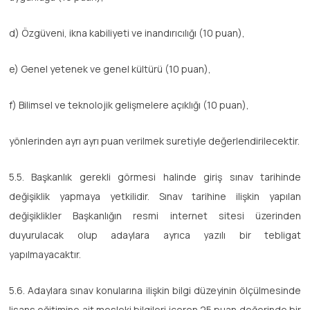
d) Özgüveni, ikna kabiliyeti ve inandırıcılığı (10 puan),
e) Genel yetenek ve genel kültürü (10 puan),
f) Bilimsel ve teknolojik gelişmelere açıklığı (10 puan),
yönlerinden ayrı ayrı puan verilmek suretiyle değerlendirilecektir.
5.5. Başkanlık gerekli görmesi halinde giriş sınav tarihinde
değişiklik yapmaya yetkilidir. Sınav tarihine ilişkin yapılan
değişiklikler Başkanlığın resmi internet sitesi üzerinden
duyurulacak olup adaylara ayrıca yazılı bir tebligat
yapılmayacaktır.
5.6. Adaylara sınav konularına ilişkin bilgi düzeyinin ölçülmesinde
lisans eğitimine ait mesleki bilgileri içeren 25 puan değerinde bir