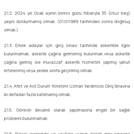
2.1.2. 2024 yılı Ocak ayının birinci günü itibarıyla 35 (otuz beş)
yaşını doldurmamış olmak. (01.01.1989 tarihinden sonra doğmuş
olmak.)
2.1.3. Erkek adaylar için giriş sınavı tarihinde askerlikle ilgisi
bulunmamak, askerlik çağına gelmemiş bulunmak veya askerlik
çağına gelmiş ise muvazzaf askerlik hizmetini yapmış yahut
ertelenmiş veya yedek sınıfa geçirilmiş olmak.
2.1.4. Afet ve Acil Durum Yönetimi Uzman Yardımcısı Giriş Sınavına
iki defadan fazla katılmamış olmak.
2.1.5. Görevin devamlı olarak yapılmasına engel bir sağlık
problemi bulunmamak.
2.1.6. Süresi içerisinde ve usulüne uygun olarak giriş sınavına