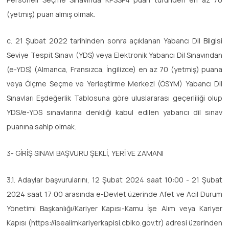
(yetmiş) puan almış olmak.
c. 21 Şubat 2022 tarihinden sonra açıklanan Yabancı Dil Bilgisi
Seviye Tespit Sınavı (YDS) veya Elektronik Yabancı Dil Sınavından
(e-YDS) (Almanca, Fransızca, İngilizce) en az 70 (yetmiş) puana
veya Ölçme Seçme ve Yerleştirme Merkezi (ÖSYM) Yabancı Dil
Sınavları Eşdeğerlik Tablosuna göre uluslararası geçerliliği olup
YDS/e-YDS sınavlarına denkliği kabul edilen yabancı dil sınav
puanına sahip olmak.
3- GİRİŞ SINAVI BAŞVURU ŞEKLİ, YERİ VE ZAMANI
3.1. Adaylar başvurularını, 12 Şubat 2024 saat 10:00 - 21 Şubat
2024 saat 17:00 arasında e-Devlet üzerinde Afet ve Acil Durum
Yönetimi Başkanlığı/Kariyer Kapısı-Kamu İşe Alım veya Kariyer
Kapısı (https://isealimkariyerkapisi.cbiko.gov.tr) adresi üzerinden