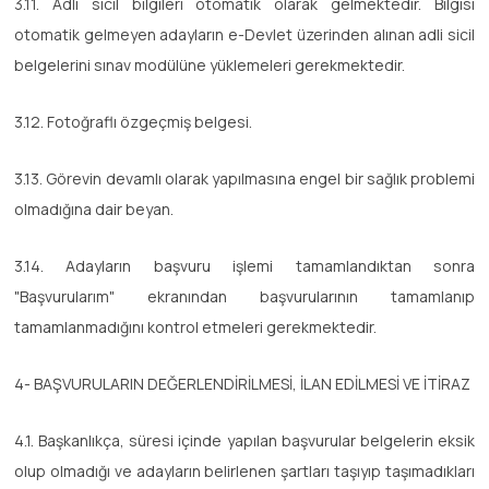
3.11. Adli sicil bilgileri otomatik olarak gelmektedir. Bilgisi
otomatik gelmeyen adayların e-Devlet üzerinden alınan adli sicil
belgelerini sınav modülüne yüklemeleri gerekmektedir.
3.12. Fotoğraflı özgeçmiş belgesi.
3.13. Görevin devamlı olarak yapılmasına engel bir sağlık problemi
olmadığına dair beyan.
3.14. Adayların başvuru işlemi tamamlandıktan sonra
"Başvurularım" ekranından başvurularının tamamlanıp
tamamlanmadığını kontrol etmeleri gerekmektedir.
4- BAŞVURULARIN DEĞERLENDİRİLMESİ, İLAN EDİLMESİ VE İTİRAZ
4.1. Başkanlıkça, süresi içinde yapılan başvurular belgelerin eksik
olup olmadığı ve adayların belirlenen şartları taşıyıp taşımadıkları