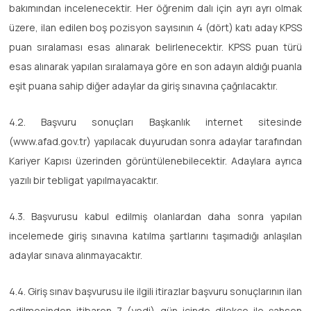
bakımından incelenecektir. Her öğrenim dalı için ayrı ayrı olmak
üzere, ilan edilen boş pozisyon sayısının 4 (dört) katı aday KPSS
puan sıralaması esas alınarak belirlenecektir. KPSS puan türü
esas alınarak yapılan sıralamaya göre en son adayın aldığı puanla
eşit puana sahip diğer adaylar da giriş sınavına çağrılacaktır.
4.2. Başvuru sonuçları Başkanlık internet sitesinde
(www.afad.gov.tr) yapılacak duyurudan sonra adaylar tarafından
Kariyer Kapısı üzerinden görüntülenebilecektir. Adaylara ayrıca
yazılı bir tebligat yapılmayacaktır.
4.3. Başvurusu kabul edilmiş olanlardan daha sonra yapılan
incelemede giriş sınavına katılma şartlarını taşımadığı anlaşılan
adaylar sınava alınmayacaktır.
4.4. Giriş sınav başvurusu ile ilgili itirazlar başvuru sonuçlarının ilan
edilmesinden itibaren 7 (yedi) gün içinde dilekçe ile şahsen