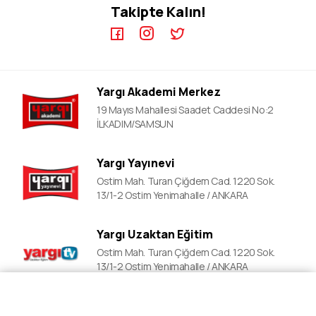
Takipte Kalın!
KPSS A Video Dersler
ALES Kursları
ÖABT Video Dersler
DGS Kursları
DGS Video Dersler
Adli&idari Hakimlik Kursları
ALES Video Dersler
EKPSS Kursları
Yargı Akademi Merkez
YDS Video Ders
YDS Kursları
19 Mayıs Mahallesi Saadet Caddesi No:2
YKS Kursları
İLKADIM/SAMSUN
Lise Okula Yardımcı Kurslar
Yargı Yayınevi
LGS Kursları
Ostim Mah. Turan Çiğdem Cad. 1220 Sok.
Polislik Sınavlarına Hazırlık
13/1-2 Ostim Yenimahalle / ANKARA
Mahalle Bekçiliği Kursları
Yargı Uzaktan Eğitim
Ostim Mah. Turan Çiğdem Cad. 1220 Sok.
13/1-2 Ostim Yenimahalle / ANKARA
Fiyat Al
Ön Kayıt