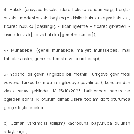
3- Hukuk: (anayasa hukuku, idare hukuku ve idari yargı, borçlar
hukuku, medeni hukuk [başlangıç - kişiler hukuku - eşya hukuku],
ticaret hukuku [başlangıç - ticari işletme - ticaret şirketleri -
kıymetli evrak], ceza hukuku [genel hükümler]),
4- Muhasebe: (genel muhasebe, maliyet muhasebesi, mali
tablolar analizi, genel matematik ve ticari hesap),
5- Yabancı dil çeviri (İngilizce bir metnin Türkçeye çevrilmesi
ve/veya Türkçe bir metnin İngilizceye çevrilmesi), konularından
klasik sınav şeklinde, 14-15/10/2023 tarihlerinde sabah ve
öğleden sonra iki oturum olmak üzere toplam dört oturumda
gerçekleştirilecektir.
b) Uzman yardımcısı (bilişim) kadrosuna başvuruda bulunan
adaylar için;