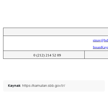
sinav@bdd
InsanKayn
0 (212) 214 52 09
Kaynak
https://kamuilan.sbb.gov.tr/