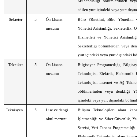
Mühendisliği bölümlerinden vey
edilen yurt içindeki veya yurt dış
Sekreter
5
Ön Lisans
Büro Yönetimi, Büro Yönetimi v
mezunu
Yönetici Asistanlığı, Sekreterlik, 
Hizmetleri ve Yönetici Asistan
Sekreterliği bölümlerden veya de
yurt içindeki veya yurt dışındaki 
Tekniker
5
Ön Lisans
Bilgisayar Programcılığı, Bilgisa
mezunu
Teknolojisi, Elektrik, Elektronik
Teknolojisi, İnternet ve Ağ Tekn
bölümlerinden veya denkliği Y
içindeki veya yurt dışındaki bölü
Teknisyen
5
Lise ve dengi
Bilişim Teknolojileri alanı ka
okul mezunu
İşletmenliği ve Siber Güvenlik, Ya
Servisi, Veri Tabanı Programcılığı
Elektronik Teknolojisi alanı kaps