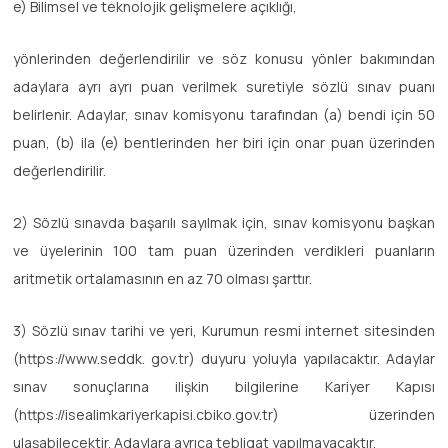
e) Bilimsel ve teknolojik gelişmelere açıklığı,
yönlerinden değerlendirilir ve söz konusu yönler bakımından
adaylara ayrı ayrı puan verilmek suretiyle sözlü sınav puanı
belirlenir. Adaylar, sınav komisyonu tarafından (a) bendi için 50
puan, (b) ila (e) bentlerinden her biri için onar puan üzerinden
değerlendirilir.
2) Sözlü sınavda başarılı sayılmak için, sınav komisyonu başkan
ve üyelerinin 100 tam puan üzerinden verdikleri puanların
aritmetik ortalamasının en az 70 olması şarttır.
3) Sözlü sınav tarihi ve yeri, Kurumun resmi internet sitesinden
(https://www.seddk. gov.tr) duyuru yoluyla yapılacaktır. Adaylar
sınav sonuçlarına ilişkin bilgilerine Kariyer Kapısı
(https://isealimkariyerkapisi.cbiko.gov.tr) üzerinden
ulaşabilecektir. Adaylara ayrıca tebligat yapılmayacaktır.