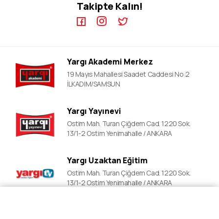
Takipte Kalın!
KPSS A Video Dersler
ALES Kursları
ÖABT Video Dersler
DGS Kursları
DGS Video Dersler
Adli&idari Hakimlik Kursları
ALES Video Dersler
EKPSS Kursları
Yargı Akademi Merkez
YDS Video Ders
YDS Kursları
19 Mayıs Mahallesi Saadet Caddesi No:2
YKS Kursları
İLKADIM/SAMSUN
Lise Okula Yardımcı Kurslar
Yargı Yayınevi
LGS Kursları
Ostim Mah. Turan Çiğdem Cad. 1220 Sok.
Polislik Sınavlarına Hazırlık
13/1-2 Ostim Yenimahalle / ANKARA
Mahalle Bekçiliği Kursları
Yargı Uzaktan Eğitim
Ostim Mah. Turan Çiğdem Cad. 1220 Sok.
13/1-2 Ostim Yenimahalle / ANKARA
Fiyat Al
Ön Kayıt