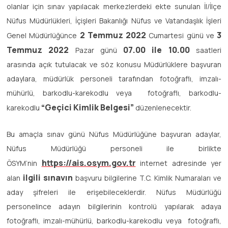
olanlar için sınav yapılacak merkezlerdeki ekte sunulan İl/İlçe
Nüfus Müdürlükleri, İçişleri Bakanlığı Nüfus ve Vatandaşlık İşleri
2 Temmuz 2022
3
Genel Müdürlüğünce
Cumartesi günü ve
Temmuz 2022
07.00 ile 10.00
Pazar günü
saatleri
arasında açık tutulacak ve söz konusu Müdürlüklere başvuran
adaylara, müdürlük personeli tarafından fotoğraflı, imzalı-
mühürlü, barkodlu-karekodlu veya fotoğraflı, barkodlu-
“Geçici Kimlik Belgesi”
karekodlu
düzenlenecektir.
Bu amaçla sınav günü Nüfus Müdürlüğüne başvuran adaylar,
Nüfus Müdürlüğü personeli ile birlikte
https://ais.osym.gov.tr
ÖSYM’nin
internet adresinde yer
ilgili sınavın
alan
başvuru bilgilerine T.C. Kimlik Numaraları ve
aday şifreleri ile erişebileceklerdir. Nüfus Müdürlüğü
personelince adayın bilgilerinin kontrolü yapılarak adaya
fotoğraflı, imzalı-mühürlü, barkodlu-karekodlu veya fotoğraflı,