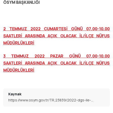
ÖSYM BAŞKANLIĞI
2 TEMMUZ 2022 CUMARTESİ GÜNÜ 07.00-10.00
SAATLERİ ARASINDA AÇIK OLACAK İL/İLÇE NÜFUS
MÜDÜRLÜKLERİ
3 TEMMUZ 2022 PAZAR GÜNÜ 07.00-10.00
SAATLERİ ARASINDA AÇIK OLACAK İL/İLÇE NÜFUS
MÜDÜRLÜKLERİ
Kaynak
https://www.osym.gov.tr/TR,23839/2022-dgs-ile-2022-sayistay-eleme-sinavlari-icin-sinav-gunu-acik-tutulacak-ililce-nufus-mudurlukleri-30062022.html