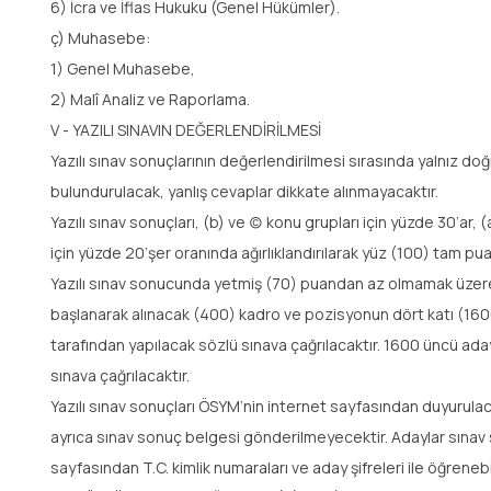
6) İcra ve İflas Hukuku (Genel Hükümler).
ç) Muhasebe:
1) Genel Muhasebe,
2) Malî Analiz ve Raporlama.
V - YAZILI SINAVIN DEĞERLENDİRİLMESİ
Yazılı sınav sonuçlarının değerlendirilmesi sırasında yalnız d
bulundurulacak, yanlış cevaplar dikkate alınmayacaktır.
Yazılı sınav sonuçları, (b) ve (c) konu grupları için yüzde 30’ar, 
için yüzde 20’şer oranında ağırlıklandırılarak yüz (100) tam pu
Yazılı sınav sonucunda yetmiş (70) puandan az olmamak üze
başlanarak alınacak (400) kadro ve pozisyonun dört katı (160
tarafından yapılacak sözlü sınava çağrılacaktır. 1600 üncü aday
sınava çağrılacaktır.
Yazılı sınav sonuçları ÖSYM’nin internet sayfasından duyurula
ayrıca sınav sonuç belgesi gönderilmeyecektir. Adaylar sınav 
sayfasından T.C. kimlik numaraları ve aday şifreleri ile öğrenebi