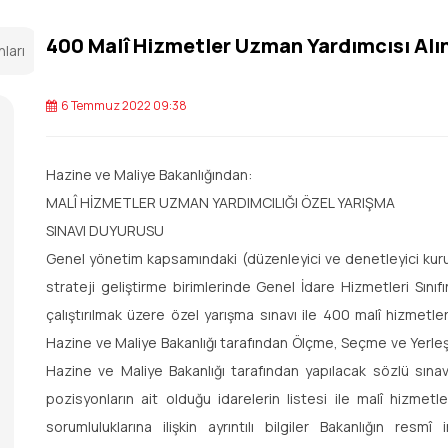
400 Malî Hizmetler Uzman Yardımcısı Alı
nları
6 Temmuz 2022 09:38
Hazine ve Maliye Bakanlığından:
MALÎ HİZMETLER UZMAN YARDIMCILIĞI ÖZEL YARIŞMA
SINAVI DUYURUSU
Genel yönetim kapsamındaki (düzenleyici ve denetleyici kurum
strateji geliştirme birimlerinde Genel İdare Hizmetleri Sını
çalıştırılmak üzere özel yarışma sınavı ile 400 malî hizmetle
Hazine ve Maliye Bakanlığı tarafından Ölçme, Seçme ve Yerleş
Hazine ve Maliye Bakanlığı tarafından yapılacak sözlü sına
pozisyonların ait olduğu idarelerin listesi ile malî hizmetle
sorumluluklarına ilişkin ayrıntılı bilgiler Bakanlığın resm